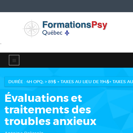
-
DURÉE : 4H OPQ; > 89$ + TAXES AU LIEU DE 194$+ TAXES 
Évaluations et
traitements des
troubles anxieux